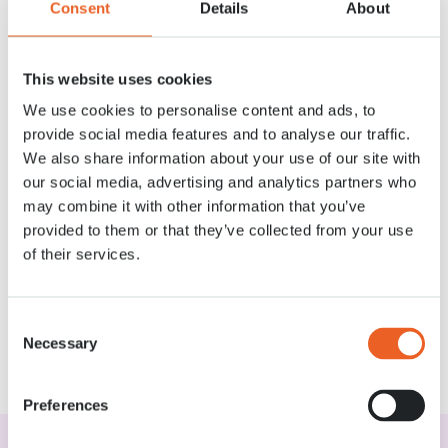
Consent
Details
About
Julianapaviljoen waar wij een speciale ruimte voor uw groep hebben
gereserveerd. Wij adviseren u om uiterlijk 10:30 uur bij de entree van het
park te verzamelen, zodat u genoeg tijd heeft om rolstoelen op te halen
en naar het Julianapaviljoen te lopen.
This website uses cookies
De planning is als volgt:
We use cookies to personalise content and ads, to
provide social media features and to analyse our traffic.
11:00 uur koffie/thee met appeltaart
We also share information about your use of our site with
13:00 uur lunch met soep, broodje kroket, broodje kaas, broodje ham, jus
our social media, advertising and analytics partners who
d’orange en melk
may combine it with other information that you’ve
Voor beide arrangementen geldt dat u uw Zonnebloem-embleem duidelijk
provided to them or that they’ve collected from your use
zichtbaar onder uw voorruit kunt leggen, zo kunt u gratis parkeren.
of their services.
Rolstoelen kunt u huren via De Zonnebloem.
Consent
Let op!
Het boeken van een
Zonnebloem
arrangement gaat volledig
Necessary
Selection
online en via het
Eropuit Platform
van de
Zonnebloem
. Neem voor meer
informatie
contact
op met de Zonnebloem.
Preferences