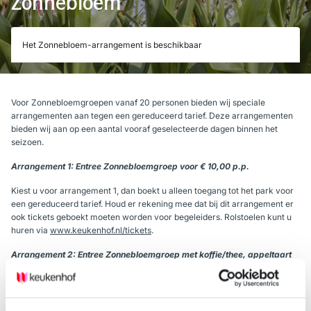
Zonnebloem
Het Zonnebloem-arrangement is beschikbaar
Voor Zonnebloemgroepen vanaf 20 personen bieden wij speciale
arrangementen aan tegen een gereduceerd tarief. Deze arrangementen
bieden wij aan op een aantal vooraf geselecteerde dagen binnen het
seizoen.
Arrangement 1: Entree Zonnebloemgroep voor € 10,00 p.p.
Kiest u voor arrangement 1, dan boekt u alleen toegang tot het park voor
een gereduceerd tarief. Houd er rekening mee dat bij dit arrangement er
ook tickets geboekt moeten worden voor begeleiders. Rolstoelen kunt u
huren via
www.keukenhof.nl/tickets
.
Arrangement 2: Entree Zonnebloemgroep met koffie/thee, appeltaart
en lunch voor € 35,00
Met dit arrangement boekt u entreetickets en catering voor uw
Zonnebloem-groep. U wordt om 11:00 uur verwacht in het