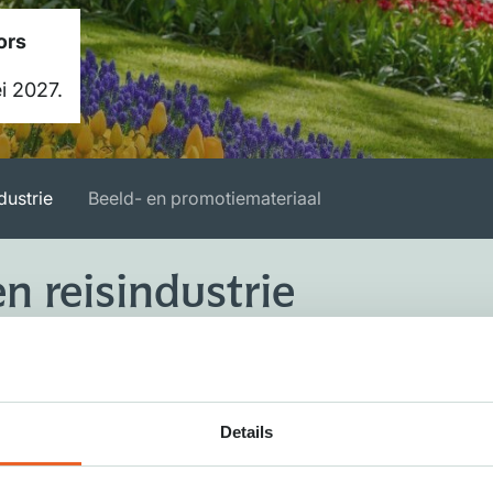
ors
i 2027.
dustrie
Beeld- en promotiemateriaal
n reisindustrie
Wanneer is Keukenho
Details
Waar kunnen touring