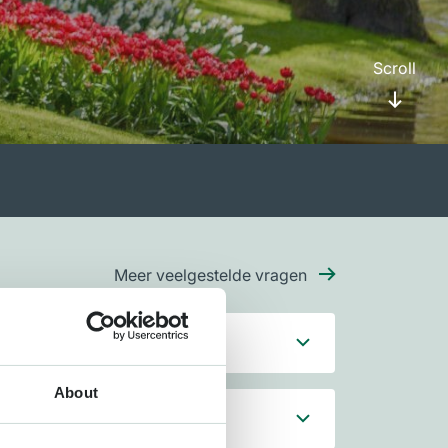
Scroll
Meer veelgestelde vragen
f open in 2027?
About
cars parkeren?