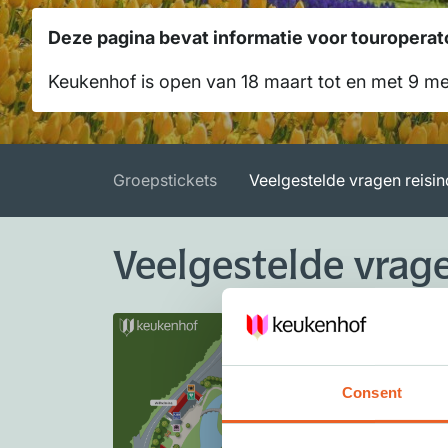
Deze pagina bevat informatie voor touroperat
Keukenhof is open van 18 maart tot en met 9 me
Groepstickets
Veelgestelde vragen reisin
Veelgestelde vrage
Consent