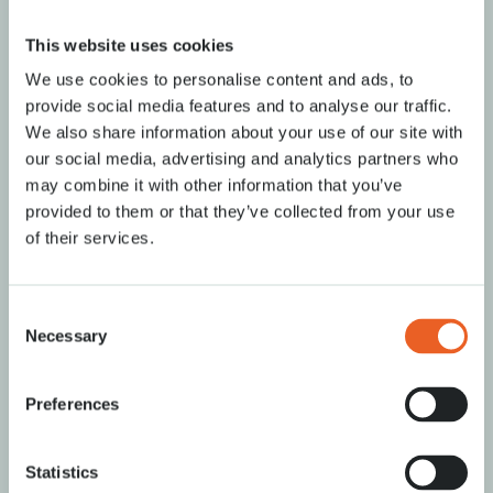
Mag ik in het park fietsen?
This website uses cookies
We use cookies to personalise content and ads, to
Mag ik door bloembollenvelden lopen?
provide social media features and to analyse our traffic.
We also share information about your use of our site with
our social media, advertising and analytics partners who
Mag ik een drone gebruiken in het park?
may combine it with other information that you’ve
provided to them or that they’ve collected from your use
of their services.
Ik ben iets verloren tijdens mijn bezoek
aan Keukenhof. Hebben jullie dit
gevonden?
Consent
Necessary
Selection
Voorzieningen
Preferences
Is er internet in het park?
Statistics