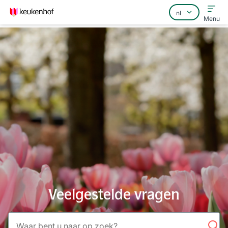
Menu
Home
Veelgestelde vragen
Contact
Veelgestelde vragen
Zoeken