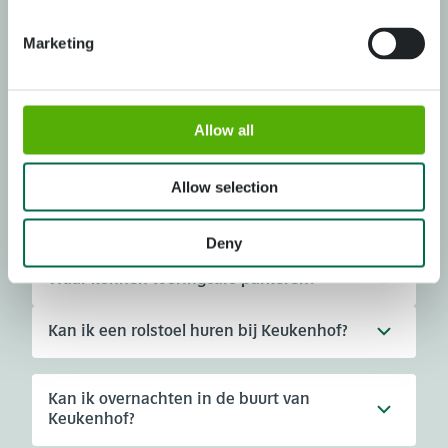
Zijn er restaurants in het park?
Marketing
Zijn er oplaadpunten bij Keukenhof voor
elektrische auto's en fietsen?
Allow all
Allow selection
Kan ik mijn camper parkeren bij
Keukenhof?
Deny
Waar kunnen touringcars parkeren?
Kan ik een rolstoel huren bij Keukenhof?
Kan ik overnachten in de buurt van
Keukenhof?