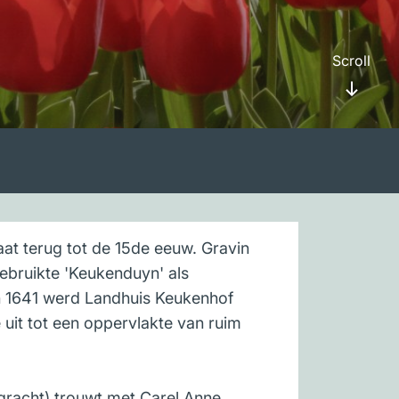
Scroll
at terug tot de 15de eeuw. Gravin
ebruikte 'Keukenduyn' als
In 1641 werd Landhuis Keukenhof
uit tot een oppervlakte van ruim
gracht) trouwt met Carel Anne