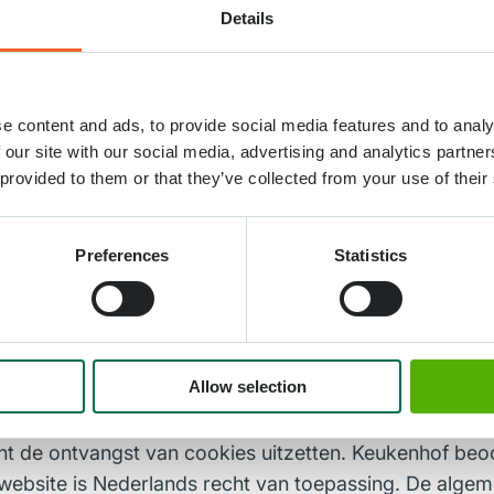
Details
e content and ads, to provide social media features and to analy
ke zorg samengesteld. Desondanks kan Keukenhof niet
 our site with our social media, advertising and analytics partn
smede elke andere participerende partij sluiten alle a
 provided to them or that they’ve collected from your use of their
n enig opzicht verband houdend met deze website. Keu
oor haar worden onderhouden en waarnaar wordt verwez
Preferences
Statistics
n deze website zijn beschermd door intellectuele eigen
ngegeven berusten deze bij Keukenhof.
wijzigingen met onmiddellijke ingang en zonder nader
Allow selection
behandeld. Het eventueel plaatsen van zogenaamde ‘co
n deze website. Cookies zijn kleine tekstbestanden d
nt de ontvangst van cookies uitzetten. Keukenhof beo
website is Nederlands recht van toepassing. De alg