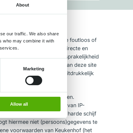
About
se our traffic. We also share
 garanderen dat de website foutloos of
ers who may combine it with
ansprakelijkheid uit voor directe en
 services.
kenhof aanvaardt geen aansprakelijkheid
en. Het is u niet toegestaan deze site
Marketing
domsrechten, die hierbij uitdrukkelijk
e kennisgeving door te voeren.
Allow all
okies’ of het registreren van IP-
ie worden opgeslagen op de harde schijf
ogt hiermee niet (persoons)gegevens te
emene voorwaarden van Keukenhof (het