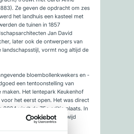
-1883). Ze geven de opdracht om zes
werd het landhuis een kasteel met
erden de tuinen in 1857
dschapsarchitecten Jan David
cher, later ook de ontwerpers van
 landschapsstijl, vormt nog altijd de
angevende bloembollenkwekers en -
dgoed een tentoonstelling van
e maken. Het lentepark Keukenhof
k voor het eerst open. Het was direct
 2024 vindt de 75e editie plaats. In
 uitgegroeid tot een wereldwijd