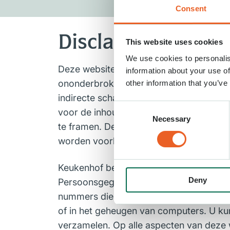
Consent
Disclaimer
This website uses cookies
We use cookies to personalis
Deze website is met de grootst mogelij
information about your use of
ononderbroken functioneert. Keukenhof al
other information that you’ve
indirecte schade voortvloeiend uit of i
Consent
voor de inhoud van websites die niet d
Necessary
Selection
te framen. Deze website en de inhoud va
worden voorbehouden. Tenzij anders aa
Keukenhof behoudt zich het recht voor 
Deny
Persoonsgegevens worden vertrouwelijk 
nummers dient alleen ter verbetering va
of in het geheugen van computers. U ku
verzamelen. Op alle aspecten van deze 