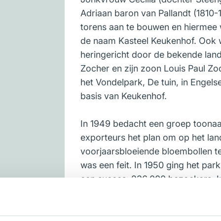
Adriaan baron van Pallandt (1810
torens aan te bouwen en hiermee 
de naam Kasteel Keukenhof. Ook w
heringericht door de bekende lan
Zocher en zijn zoon Louis Paul Zo
het Vondelpark, De tuin, in Engelse
basis van Keukenhof.
In 1949 bedacht een groep toona
exporteurs het plan om op het lan
voorjaarsbloeiende bloembollen t
was een feit. In 1950 ging het par
een succes: 236.000 bezoekers. In
de afgelopen 76 jaar is Keukenhof
begrip.