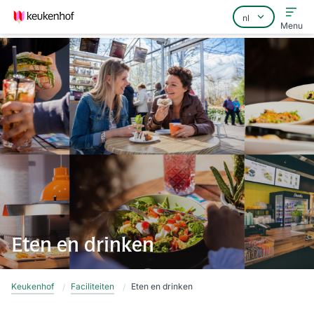
Menu
Home
Veelgestelde vragen
Contact
Eten en drinken
Keukenhof
Faciliteiten
Eten en drinken