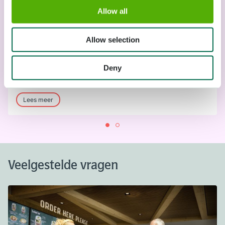
Allow all
Allow selection
Wilhelmina paviljoen
Deny
Ontbijt, koffie, lunch en diner
Zitplaatsen binnen en buiten, to go, gerechten voor kinderen
Lees meer
Veelgestelde vragen