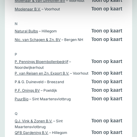
Molenaar & van Ginhoven BV
– Voorhout
Toon op kaart
Moolenaar B.V.
– Voorhout
Toon op kaart
N
Natural Bulbs
– Hillegom
Toon op kaart
Nic. van Schagen & Zn. BV
– Bergen NH
Toon op kaart
P
P. Pennings Bloembollenbedrijf
–
Toon op kaart
Noordwijkerhout
P. van Reisen en Zn. Export B.V.
– Voorhout
Toon op kaart
P.& G. Duineveld
– Breezand
Toon op kaart
P.F. Onings BV
– Poeldijk
Toon op kaart
PuurBio
– Sint Maartensvlotbrug
Toon op kaart
Q
Q.J. Vink & Zonen B.V.
– Sint
Toon op kaart
Maartensvlotbrug
QFB Gardening B.V.
– Hillegom
Toon op kaart