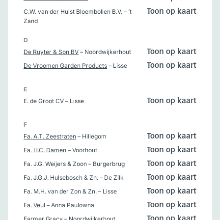
C.W. van der Hulst Bloembollen B.V.
– ’t
Toon op kaart
Zand
D
De Ruyter & Son BV
– Noordwijkerhout
Toon op kaart
De Vroomen Garden Products
– Lisse
Toon op kaart
E
E. de Groot CV
– Lisse
Toon op kaart
F
Fa. A.T. Zeestraten
– Hillegom
Toon op kaart
Fa. H.C. Damen
– Voorhout
Toon op kaart
Fa. J.G. Weijers & Zoon
– Burgerbrug
Toon op kaart
Fa. J.G.J. Hulsebosch & Zn.
– De Zilk
Toon op kaart
Fa. M.H. van der Zon & Zn.
– Lisse
Toon op kaart
Fa. Veul
– Anna Paulowna
Toon op kaart
Farmer Gracy
– Noordwijkerhout
Toon op kaart