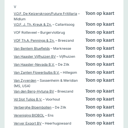
V
V.O.F. De Keizerskroon/Future Fritillaria
–
Toon op kaart
Midlum
V.O.F. J. Th. Kreuk & Zn.
– Callantsoog
Toon op kaart
VOF Rotteveel
– Burgervlotbrug
Toon op kaart
VOF Th.A. Pennings & Zn.
– Breezand
Toon op kaart
Van Bentem Bluefields
– Marknesse
Toon op kaart
Van Haaster Vijfhuizen BV
– Vijfhuizen
Toon op kaart
Van Haaster-Nevada B.V.
– De Zilk
Toon op kaart
Van Zanten Flowerbulbs B.V.
– Hillegom
Toon op kaart
Van Zyverden
– Sassenheim & Meridian
Toon op kaart
(MS, USA)
Van den Berg-Hytuna BV
– Breezand
Toon op kaart
Vd Slot Tulips B.V.
– Voorhout
Toon op kaart
Verberghe Bloembollen
– De Zilk
Toon op kaart
Vereniging BIOBOL
– Ens
Toon op kaart
Verver Export BV
– Heerhugowaard
Toon op kaart