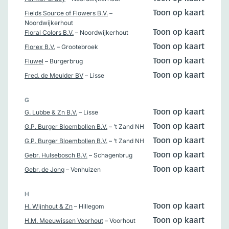
Fields Source of Flowers B.V.
–
Toon op kaart
Noordwijkerhout
Floral Colors B.V.
– Noordwijkerhout
Toon op kaart
Florex B.V.
– Grootebroek
Toon op kaart
Fluwel
– Burgerbrug
Toon op kaart
Fred. de Meulder BV
– Lisse
Toon op kaart
G
G. Lubbe & Zn B.V.
– Lisse
Toon op kaart
G.P. Burger Bloembollen B.V.
– ’t Zand NH
Toon op kaart
G.P. Burger Bloembollen B.V.
– ’t Zand NH
Toon op kaart
Gebr. Hulsebosch B.V.
– Schagenbrug
Toon op kaart
Gebr. de Jong
– Venhuizen
Toon op kaart
H
H. Wijnhout & Zn
– Hillegom
Toon op kaart
H.M. Meeuwissen Voorhout
– Voorhout
Toon op kaart