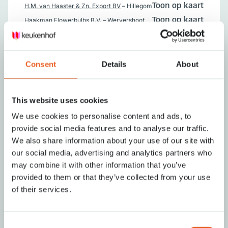
H.M. van Haaster & Zn. Export BV
– Hillegom
Toon op kaart
Haakman Flowerbulbs B.V.
– Wervershoof
Toon op kaart
Heemskerk Vaste Planten BV
– Noordwijk
Toon op kaart
ZH
Hobaho
– Lisse
Toon op kaart
Consent
Details
About
Holland Bulb Market B.V.
– Heiloo
Toon op kaart
Horizon Flower Family
– Zwaagdijk
Toon op kaart
Hortus Bulborum Limmen
– Limmen
Toon op kaart
This website uses cookies
Huijg Breezand B.V.
– Breezand
Toon op kaart
We use cookies to personalise content and ads, to
provide social media features and to analyse our traffic.
J
We also share information about your use of our site with
J. Heemskerk & Zn.
– De Zilk
Toon op kaart
our social media, advertising and analytics partners who
J.S. Pennings "De Bilt"
– Breezand
Toon op kaart
may combine it with other information that you’ve
JUB Holland
– Noordwijkerhout
Toon op kaart
provided to them or that they’ve collected from your use
of their services.
Jack the Grower
– Lisse
Toon op kaart
Jan de Wit en Zonen B.V.
– Enkhuizen
Toon op kaart
Jansen's Overseas B.V.
– Noordwijkerhout
Toon op kaart
Consent