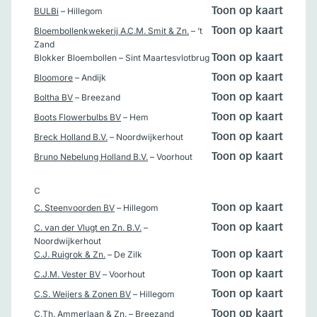
BULBi
– Hillegom
Toon op kaart
Bloembollenkwekerij A.C.M. Smit & Zn.
– ’t
Toon op kaart
Zand
Blokker Bloembollen
– Sint Maartesvlotbrug
Toon op kaart
Bloomore
– Andijk
Toon op kaart
Boltha BV
– Breezand
Toon op kaart
Boots Flowerbulbs BV
– Hem
Toon op kaart
Breck Holland B.V.
– Noordwijkerhout
Toon op kaart
Bruno Nebelung Holland B.V.
– Voorhout
Toon op kaart
C
C. Steenvoorden BV
– Hillegom
Toon op kaart
C. van der Vlugt en Zn. B.V.
–
Toon op kaart
Noordwijkerhout
C.J. Ruigrok & Zn.
– De Zilk
Toon op kaart
C.J.M. Vester BV
– Voorhout
Toon op kaart
C.S. Weijers & Zonen BV
– Hillegom
Toon op kaart
C.Th. Ammerlaan & Zn.
– Breezand
Toon op kaart