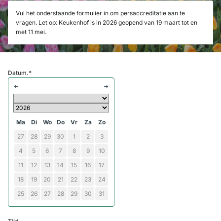
Vul het onderstaande formulier in om persaccreditatie aan te
vragen. Let op: Keukenhof is in 2026 geopend van 19 maart tot en
met 11 mei.
Datum.
*
Ma
Di
Wo
Do
Vr
Za
Zo
27
28
29
30
1
2
3
4
5
6
7
8
9
10
11
12
13
14
15
16
17
18
19
20
21
22
23
24
25
26
27
28
29
30
31