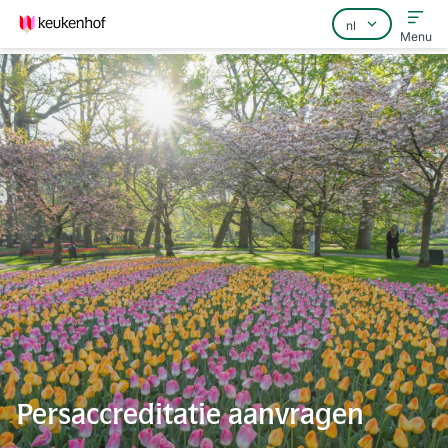
Menu
Home
Veelgestelde vragen
Contact
Persaccreditatie aanvragen