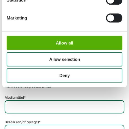
Statistics
Plaats
Marketing
Postcode
Allow all
Land
Allow selection
Upload perspas
Deny
Max. bestandsgrootte: 2 MB.
Mediumtitel
*
Bereik (en/of oplage)
*