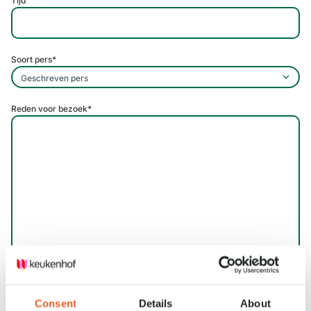
Tijd
Soort pers
*
Reden voor bezoek
*
Voornaam, achternaam en functietitel
*
Indien meerdere personen, hier alle voor- en achternamen invullen
Consent
Details
About