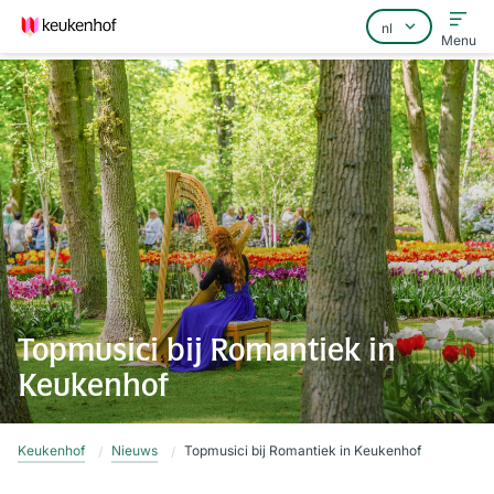
Menu
Home
Veelgestelde vragen
Contact
Topmusici bij Romantiek in
Keukenhof
Keukenhof
Nieuws
Topmusici bij Romantiek in Keukenhof