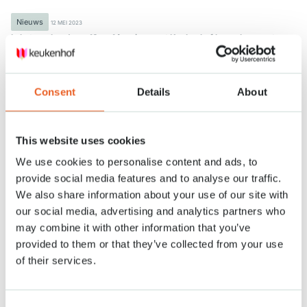
Nieuws
12 MEI 2023
In het weekend van 13 en 14 mei verrast Keukenhof bezoekers met
uiteenlopende klassieke optredens tussen de bloemen. Musici van
topniveau spelen livemuziek op verschillende locaties in het park.
Romantiek en Keukenhof zijn onlosmakelijk met elkaar verbonden: het
Consent
Details
About
romantische lentepark, de bloemenshows in het thema van Flower
Lovers en als klap op de vuurpijl sluit Keukenhof het seizoen af met
Romantiek in Keukenhof, een evenement met klassieke muziek tussen de
This website uses cookies
tulpen.
We use cookies to personalise content and ads, to
Bekende namen zoals Trio Jakob, pianist David Kooi, harpiste Inge Louisa
provide social media features and to analyse our traffic.
van Grinsven en operazangeres Amira Willighagen zijn in het lentepark te
vinden. Ook biedt Keukenhof een podium aan zeer talentvolle studenten
We also share information about your use of our site with
van het Koninklijk Conservatorium Den Haag.
our social media, advertising and analytics partners who
Wandelen langs de bloemen in Keukenhof en dan opeens verrast worden
may combine it with other information that you’ve
door een mooie klank of een 18e – of 19e -eeuws kostuum. Het is een
provided to them or that they’ve collected from your use
speciaal cadeautje van Keukenhof voor de bezoeker. De ingrediënten
voor een bijzonder dagje uit.
of their services.