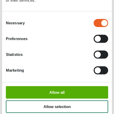
of their services.
opnieuw uitgereikt worden.
De chrysantenshow in Keukenhof is nog tot en met dinsdag 31 maart te
bewonderen in het Oranje Nassau paviljoen in Keukenhof.
Consent
Necessary
Selection
Preferences
Statistics
Marketing
Allow all
Allow selection