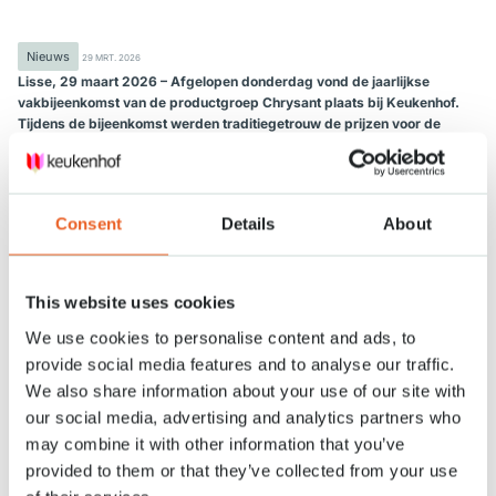
Nieuws
29 MRT. 2026
Lisse, 29 maart 2026 – Afgelopen donderdag vond de jaarlijkse
vakbijeenkomst van de productgroep Chrysant plaats bij Keukenhof.
Tijdens de bijeenkomst werden traditiegetrouw de prijzen voor de
jaarlijkse keuring uitgereikt.
Prijsuitreiking
Chrysant ‘Elison Sweet’ van Santini Kwekerij Richard van Schie (VannoVa)
Consent
Details
About
won de eerste prijs Chrysant Santini 2026. Met een score van 9,16 lieten
zij de competitie achter zich.
This website uses cookies
De eerste prijs Chrysant Tros 2026 werd uitgereikt aan de chrysant
‘Fabienne’ van Zentoo uit Honselersdijk met een score van 9,50.
We use cookies to personalise content and ads, to
De eerste prijs Chrysant Pluis 2026 is in de wacht gesleept door
provide social media features and to analyse our traffic.
Decorum/Arcadia voor hun chrysant ‘Magnum’. Zij wonnen overtuigend
We also share information about your use of our site with
met een score van 9,64.
our social media, advertising and analytics partners who
may combine it with other information that you’ve
Decorum/Arcadia ging er dit jaar ook vandoor met de Vakprijs Chrysant
2026. De Vakprijs werd dit jaar voor het eerst samen uitgereikt met de
provided to them or that they’ve collected from your use
Leo Middelburg trofee. Deze wisselbeker zal vanaf dit jaar elk jaar