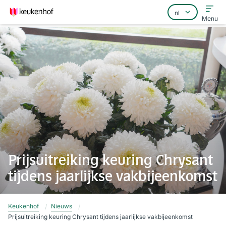
Menu
Home
Veelgestelde vragen
Contact
Prijsuitreiking keuring Chrysant
tijdens jaarlijkse vakbijeenkomst
Keukenhof
Nieuws
Prijsuitreiking keuring Chrysant tijdens jaarlijkse vakbijeenkomst