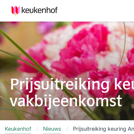
Prijsuitreiking ke
vakbijeenkomst
Keukenhof
Nieuws
Prijsuitreiking keuring A