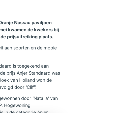
 Oranje Nassau paviljoen
 mei kwamen de kwekers bij
e prijsuitreiking plaats.
eit aan soorten en de mooie
ndaard is toegekend aan
ede prijs Anjer Standaard was
t Hoek van Holland won de
olgd door ‘Cliff’.
gewonnen door ‘Natalia’ van
J.P. Hogewoning
s in de categorie Anjer