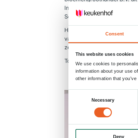
Import Overig werden gewon
Sem’ en ‘Lala Ryan’.
Het is geen verrassing dat o
Consent
vanwege hun inzet en presta
zeer verdiend volgens de vak
This website uses cookies
Tot slot werd de Noviteitenpr
We use cookies to personalis
information about your use of
other information that you’ve
Consent
Necessary
Selection
Deny