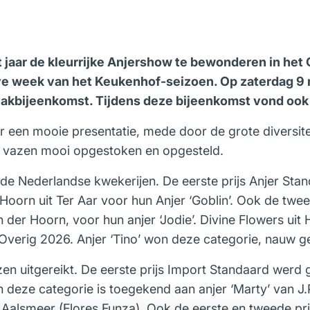
 jaar de kleurrijke Anjershow te bewonderen in het
lve week van het Keukenhof-seizoen. Op zaterdag 9
e vakbijeenkomst. Tijdens deze bijeenkomst vond ook d
er een mooie presentatie, mede door de grote diversit
e vazen mooi opgestoken en opgesteld.
 de Nederlandse kwekerijen. De eerste prijs Anjer Sta
Hoorn uit Ter Aar voor hun Anjer ‘Goblin’. Ook de twe
 der Hoorn, voor hun anjer ‘Jodie’. Divine Flowers ui
Overig 2026. Anjer ‘Tino’ won deze categorie, nauw gev
en uitgereikt. De eerste prijs Import Standaard werd 
n deze categorie is toegekend aan anjer ‘Marty’ van 
Aalsmeer (Flores Funza). Ook de eerste en tweede prij