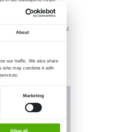
oor hun anjers ‘Solomio
oning Bloemengroothandel B.V.
About
n het algemeen maken dit
si’.
se our traffic. We also share
ers who may combine it with
 services.
Marketing
Allow all