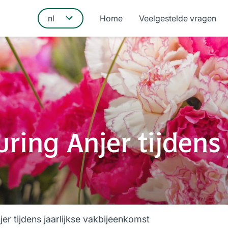
Home
Veelgestelde vragen
uring Anjer tijdens 
njer tijdens jaarlijkse vakbijeenkomst