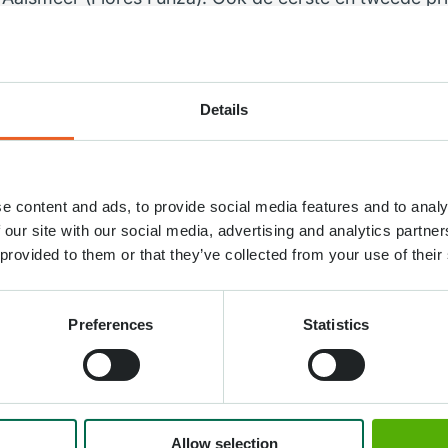
nen door J.P. Hogewoning Bloemengroothandel B.V. v
ok de jaarlijkse vakprijs is uitgereikt aan J.P. Hogew
Details
tie. De mooie producten en inzet voor de Anjershow i
jury.
ijs toegekend aan Divine Flowers voor hun anjer ‘Frene
e content and ads, to provide social media features and to analy
 our site with our social media, advertising and analytics partn
 provided to them or that they’ve collected from your use of their
Preferences
Statistics
Allow selection