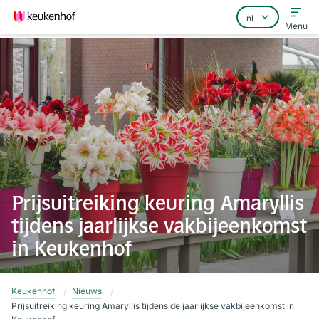
Menu
Home
Veelgestelde vragen
Contact
Prijsuitreiking keuring Amaryllis
tijdens jaarlijkse vakbijeenkomst
in Keukenhof
Keukenhof
Nieuws
Prijsuitreiking keuring Amaryllis tijdens de jaarlijkse vakbijeenkomst in