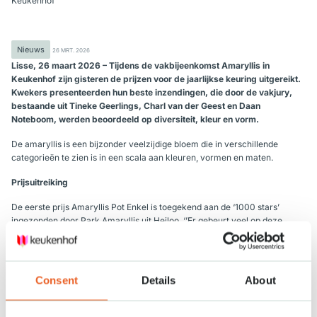
Keukenhof
Nieuws
26 MRT. 2026
Lisse, 26 maart 2026 – Tijdens de vakbijeenkomst Amaryllis in
Keukenhof zijn gisteren de prijzen voor de jaarlijkse keuring uitgereikt.
Kwekers presenteerden hun beste inzendingen, die door de vakjury,
bestaande uit Tineke Geerlings, Charl van der Geest en Daan
Noteboom, werden beoordeeld op diversiteit, kleur en vorm.
De amaryllis is een bijzonder veelzijdige bloem die in verschillende
categorieën te zien is in een scala aan kleuren, vormen en maten.
Prijsuitreiking
De eerste prijs Amaryllis Pot Enkel is toegekend aan de ‘1000 stars’
ingezonden door Park Amaryllis uit Heiloo. ‘’Er gebeurt veel op deze
bloem, waardoor je ernaar blijft kijken’’, aldus de vakjury.
De eerste prijs Amaryllis Pot Dubbel werd gewonnen door amaryllis
‘Marilyn’ van kwekersvereniging Floralia. De jury noemt dit een
Consent
Details
About
powerhouse van een bloem, mede door de manier waarop de bloem
wordt gedragen door het blad.