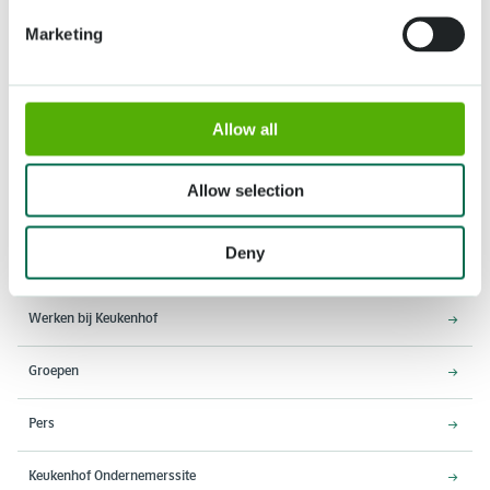
Marketing
Allow all
Adres
Openingstijden
Stationsweg 166A
18 maart - 9 mei 2027,
Allow selection
2161 AM Lisse
8:00 - 19:00 uur
Entree sluit 18:15 uur
Deny
Over Keukenhof
Werken bij Keukenhof
Groepen
Pers
Keukenhof Ondernemerssite