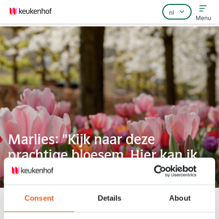
Menu
Home
Veelgestelde vragen
Contact
Marlies: "Kijk naar deze
prachtige bloesem. Hier kan ik
echt van genieten!"
Consent
Details
About
Keukenhof
Nieuws
Marlies: "Kijk naar deze prachtige bloesem. Hier kan ik echt van