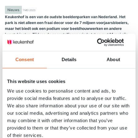
Nieuws
1 MEI 2023
Keukenhof is een van de oudste beeldenparken van Nederland. Het
park is niet alleen een fraai decor voor de 7 miljoen voorjaarsbloeiers,
maar het biedt ook een podium voor beeldhouwwerken en andere
kunstobjecten. Tijdens de openstellingsperiode tot en met 14 mei zijn
70 kunstwerken te zien.
Vaste kunstcollectie
Sinds de opening van het park heeft Keukenhof vele kunstenaars de
Consent
Details
About
gelegenheid gegeven haar kunstwerken te exposeren. In de loop der
jaren is een prachtige eigen collectie beeldhouwwerken verzameld met
werken van o.a. Nic Jonk, Carlo van Kervel en Jan Wolkers.
This website uses cookies
Beeldhouwer, schilder en schrijver Jan Wolkers bewonderde Rembrandt,
We use cookies to personalise content and ads, to
die net als hij leerde schilderen en schrijven in Leiden. Zijn bewondering
heeft hij kenbaar gemaakt in het beeld “Ode aan Rembrandt”. Het is het
provide social media features and to analyse our traffic.
laatste beeld dat Wolkers heeft gemaakt en is in 2006 in Keukenhof
We also share information about your use of our site with
geplaatst.
our social media, advertising and analytics partners who
Keukenhof heeft een samenwerking met het Kröller-Müller museum. Het
may combine it with other information that you’ve
kunstwerk “Beeld 7”, van R.W. van de Wint, is voor langere tijd uitgeleend
aan Keukenhof. In de historische tuin staat een buste van Carolus Clusius.
provided to them or that they’ve collected from your use
Hij bracht de eerste tulp naar Nederland. De reconstructie van de Clusius
of their services.
tuin is in samenwerking met de Hortus botanicus in Leiden gemaakt.