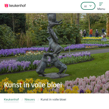
Menu
Home
Veelgestelde vragen
Contact
Kunst in volle bloei
Keukenhof
Nieuws
Kunst in volle bloei