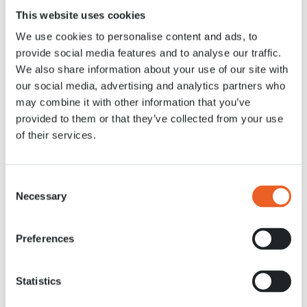
“We werden gevraagd om naast het onderhoud van de drie huidige
This website uses cookies
rotondes, ook de twee andere rotondes op te knappen en dat doen we
graag”, geeft Bart Siemerink, directeur van Keukenhof aan. “We zijn trots
We use cookies to personalise content and ads, to
op de Bollenstreek en dat laten we graag zien. Daarom leveren we een
provide social media features and to analyse our traffic.
bijdrage aan het verfraaien van de aanrijroutes naar de gemeente.
We also share information about your use of our site with
Inwoners en bezoekers van Lisse en de Bollenstreek kunnen zo in het
voorjaar genieten van de bloemenpracht.”
our social media, advertising and analytics partners who
may combine it with other information that you’ve
Sinds 2019 ligt het groenonderhoud van drie rotondes op de Westelijke
provided to them or that they’ve collected from your use
Randweg al in handen van Keukenhof. Vanaf vandaag komen daar twee
rotondes op de Heereweg bij. Het oorspronkelijke duinlandschap in de
of their services.
regio is terug te zien in de inrichting van de rotondes. De bloembollen
worden tussen het helmgras en de grove dennen geplant.
Consent
Necessary
Selection
Preferences
Statistics