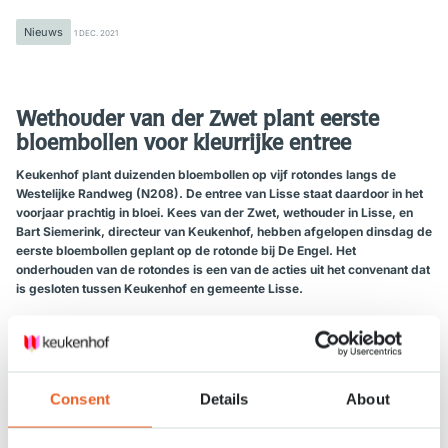
Nieuws
1 DEC. 2021
Wethouder van der Zwet plant eerste
bloembollen voor kleurrijke entree
Keukenhof plant duizenden bloembollen op vijf rotondes langs de
Westelijke Randweg (N208). De entree van Lisse staat daardoor in het
voorjaar prachtig in bloei. Kees van der Zwet, wethouder in Lisse, en
Bart Siemerink, directeur van Keukenhof, hebben afgelopen dinsdag de
eerste bloembollen geplant op de rotonde bij De Engel. Het
onderhouden van de rotondes is een van de acties uit het convenant dat
is gesloten tussen Keukenhof en gemeente Lisse.
“We zijn blij met de samenwerking met Keukenhof. De rotondes zijn
mooie visitekaartjes voor ons dorp. Deze rotonde is voor mij extra
speciaal aangezien ik in De Engel geboren ben”, zegt wethouder Kees van
der Zwet. “Keukenhof is een belangrijke toeristische en economische
Consent
Details
About
motor in Lisse. Mooi dat die uitstraling nu nog beter zichtbaar wordt bij
het binnenrijden van ons dorp.”