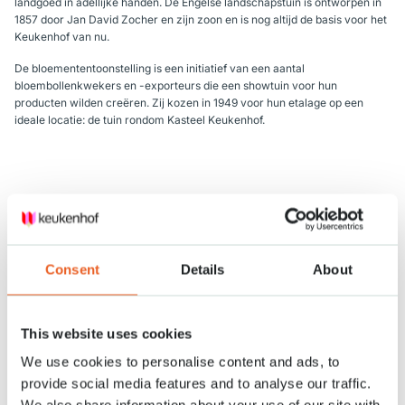
landgoed in adellijke handen. De Engelse landschapstuin is ontworpen in
1857 door Jan David Zocher en zijn zoon en is nog altijd de basis voor het
Keukenhof van nu.
De bloemententoonstelling is een initiatief van een aantal
bloembollenkwekers en -exporteurs die een showtuin voor hun
producten wilden creëren. Zij kozen in 1949 voor hun etalage op een
ideale locatie: de tuin rondom Kasteel Keukenhof.
Keukenhof voor ‘het vak’
Keukenhof is het platform voor de Nederlandse sierteeltsector en biedt de
bloembollen-, bloemen- en plantenkwekers een unieke etalage voor hun
Consent
Details
About
producten. Jaarlijks wordt het park opnieuw ontworpen. De ontwerper
van Keukenhof laat zich inspireren door de trends en past de wensen van
de inzenders toe in het ontwerp. De bezoekers nemen zo nieuwe ideeën
mee naar huis, die zij zelf kunnen toepassen. Ook in de bloemenshows
This website uses cookies
worden de nieuwste trends toegepast door de arrangeur. Zo versterken
We use cookies to personalise content and ads, to
Keukenhof en de kwekers elkaar.
provide social media features and to analyse our traffic.
In drie paviljoens worden prachtige bloemenshows gecreëerd door een