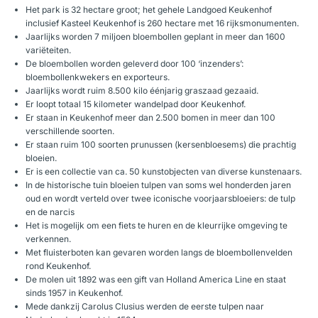
Het park is 32 hectare groot; het gehele Landgoed Keukenhof
inclusief Kasteel Keukenhof is 260 hectare met 16 rijksmonumenten.
Jaarlijks worden 7 miljoen bloembollen geplant in meer dan 1600
variëteiten.
De bloembollen worden geleverd door 100 ‘inzenders’:
bloembollenkwekers en exporteurs.
Jaarlijks wordt ruim 8.500 kilo éénjarig graszaad gezaaid.
Er loopt totaal 15 kilometer wandelpad door Keukenhof.
Er staan in Keukenhof meer dan 2.500 bomen in meer dan 100
verschillende soorten.
Er staan ruim 100 soorten prunussen (kersenbloesems) die prachtig
bloeien.
Er is een collectie van ca. 50 kunstobjecten van diverse kunstenaars.
In de historische tuin bloeien tulpen van soms wel honderden jaren
oud en wordt verteld over twee iconische voorjaarsbloeiers: de tulp
en de narcis
Het is mogelijk om een fiets te huren en de kleurrijke omgeving te
verkennen.
Met fluisterboten kan gevaren worden langs de bloembollenvelden
rond Keukenhof.
De molen uit 1892 was een gift van Holland America Line en staat
sinds 1957 in Keukenhof.
Mede dankzij Carolus Clusius werden de eerste tulpen naar