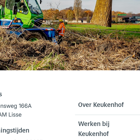
s
Over Keukenhof
onsweg 166A
AM Lisse
Werken bij
ingstijden
Keukenhof