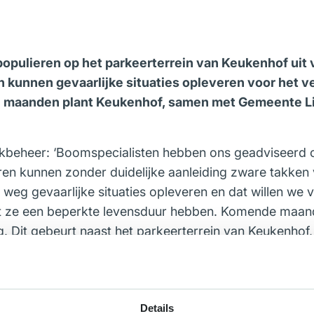
populieren op het parkeerterrein van Keukenhof uit
 en kunnen gevaarlijke situaties opleveren voor het 
maanden plant Keukenhof, samen met Gemeente Lis
kbeheer: ‘Boomspecialisten hebben ons geadviseerd 
en kunnen zonder duidelijke aanleiding zware takken v
e weg gevaarlijke situaties opleveren en dat willen we
at ze een beperkte levensduur hebben. Komende maan
g. Dit gebeurt naast het parkeerterrein van Keukenhof, 
een van de gezamenlijke projecten van Gemeente Lis
. De Westelijke Randweg blijft hierdoor een mooie, groe
Details