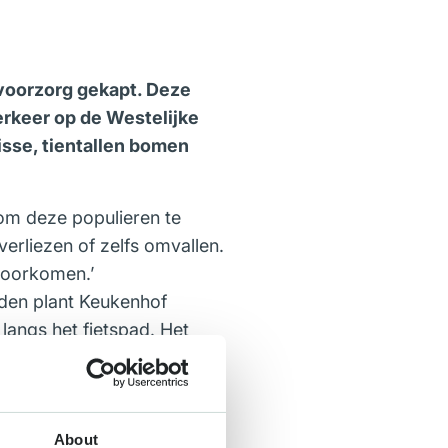
 voorzorg gekapt. Deze
verkeer op de Westelijke
se, tientallen bomen
om deze populieren te
erliezen of zelfs omvallen.
 voorkomen.’
den plant Keukenhof
langs het fietspad. Het
se en Keukenhof om de
ne entree van Lisse.
About