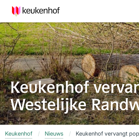
Keukenhof vervan
Westelijke Randw
Keukenhof
Nieuws
Keukenhof vervangt popu