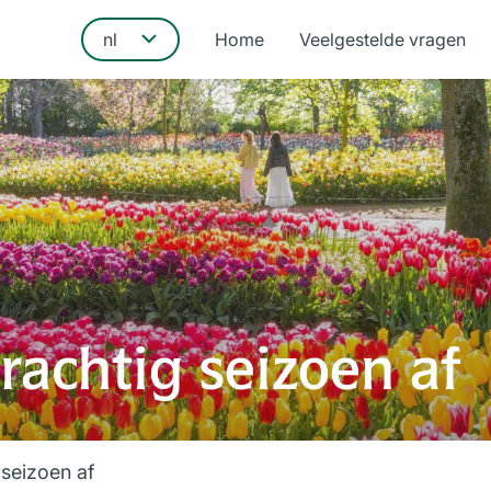
Home
Veelgestelde vragen
rachtig seizoen af
 seizoen af