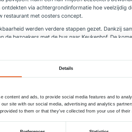
n ontdekten via achtergrondinformatie hoe veelzijdig 
w restaurant met oosters concept.
ikbaarheid werden verdere stappen gezet. Dankzij sa
van de bezoekers met de bus naar Keukenhof. De kom
e verhogen.
t 50 vaste medewerkers. Tijdens de openstellingsperio
thousiaste seizoenskrachten, die samen één doel hebb
Details
.
achtig seizoen. Het mooie voorjaarsweer zorgde voor
ien wat voor effect miljoenen bloeiende bloemen hebb
e content and ads, to provide social media features and to analy
oen 2027’’, aldus Sandra Bechtholt, algemeen directe
 our site with our social media, advertising and analytics partn
 provided to them or that they’ve collected from your use of their
d van 18 maart tot en met 9 mei.
Preferences
Statistics