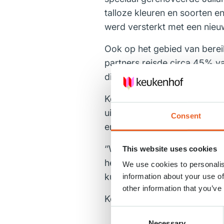
talloze kleuren en soorten e
werd versterkt met een nieu
Ook op het gebied van bere
partners reisde circa 45% 
dit percentage nog verder t
Keukenhof werkt jaarrond me
uit tot maar liefst 2.000 en
Consent
ervaring voor elke bezoeker
‘’We kijken terug op een pr
This website uses cookies
het blijft bijzonder om te z
We use cookies to personalis
kunnen niet wachten tot seiz
information about your use of
other information that you’ve
Keukenhof is in 2027 geopen
Consent
Necessary
Selection