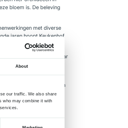
deze bloem is. De beleving
menwerkingen met diverse
ende jaren hoopt Keukenhof
de groeide dit team dit jaar
en: zorgen voor een unieke
About
 perfecte omstandigheden en
en op onze bezoekers. We
se our traffic. We also share
ur Keukenhof.
ers who may combine it with
 services.
Marketing