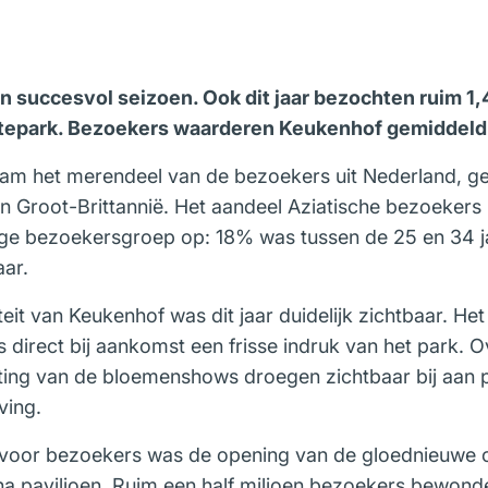
n succesvol seizoen. Ook dit jaar bezochten ruim 1
entepark. Bezoekers waarderen Keukenhof gemiddel
am het merendeel van de bezoekers uit Nederland, ge
en Groot-Brittannië. Het aandeel Aziatische bezoekers
onge bezoekersgroep op: 18% was tussen de 25 en 34 ja
aar.
eit van Keukenhof was dit jaar duidelijk zichtbaar. He
direct bij aankomst een frisse indruk van het park. O
ting van de bloemenshows droegen zichtbaar bij aan pos
ving.
 voor bezoekers was de opening van de gloednieuwe 
na paviljoen. Ruim een half miljoen bezoekers bewonde