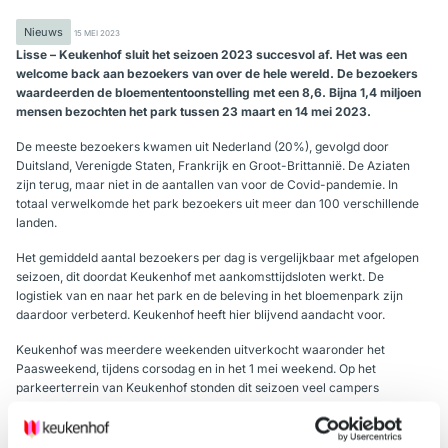
Nieuws
15 MEI 2023
Lisse – Keukenhof sluit het seizoen 2023 succesvol af. Het was een
welcome back aan bezoekers van over de hele wereld. De bezoekers
waardeerden de bloemententoonstelling met een 8,6. Bijna 1,4 miljoen
mensen bezochten het park tussen 23 maart en 14 mei 2023.
De meeste bezoekers kwamen uit Nederland (20%), gevolgd door
Duitsland, Verenigde Staten, Frankrijk en Groot-Brittannië. De Aziaten
zijn terug, maar niet in de aantallen van voor de Covid-pandemie. In
totaal verwelkomde het park bezoekers uit meer dan 100 verschillende
landen.
Het gemiddeld aantal bezoekers per dag is vergelijkbaar met afgelopen
seizoen, dit doordat Keukenhof met aankomsttijdsloten werkt. De
logistiek van en naar het park en de beleving in het bloemenpark zijn
daardoor verbeterd. Keukenhof heeft hier blijvend aandacht voor.
Keukenhof was meerdere weekenden uitverkocht waaronder het
Paasweekend, tijdens corsodag en in het 1 mei weekend. Op het
parkeerterrein van Keukenhof stonden dit seizoen veel campers
geparkeerd.
Veel bezoekers reisden vanuit Amsterdam met het openbaar vervoer of