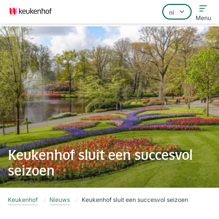
Menu
Home
Veelgestelde vragen
Contact
Keukenhof sluit een succesvol
seizoen
Keukenhof
Nieuws
Keukenhof sluit een succesvol seizoen