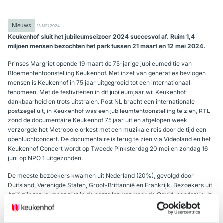
Nieuws
13 MEI 2024
Keukenhof sluit het jubileumseizoen 2024 succesvol af. Ruim 1,4
miljoen mensen bezochten het park tussen 21 maart en 12 mei 2024.
Prinses Margriet opende 19 maart de 75-jarige jubileumeditie van
Bloemententoonstelling Keukenhof. Met inzet van generaties bevlogen
mensen is Keukenhof in 75 jaar uitgegroeid tot een internationaal
fenomeen. Met de festiviteiten in dit jubileumjaar wil Keukenhof
dankbaarheid en trots uitstralen. Post NL bracht een internationale
postzegel uit, in Keukenhof was een jubileumtentoonstelling te zien, RTL
zond de documentaire Keukenhof 75 jaar uit en afgelopen week
verzorgde het Metropole orkest met een muzikale reis door de tijd een
openluchtconcert. De documentaire is terug te zien via Videoland en het
Keukenhof Concert wordt op Tweede Pinksterdag 20 mei en zondag 16
juni op NPO 1 uitgezonden.
De meeste bezoekers kwamen uit Nederland (20%), gevolgd door
Duitsland, Verenigde Staten, Groot-Brittannië en Frankrijk. Bezoekers uit
Azië zijn terug, maar niet in de aantallen van voor de Covid-pandemie. In
totaal verwelkomde het park bezoekers uit meer dan 100 verschillende
landen.