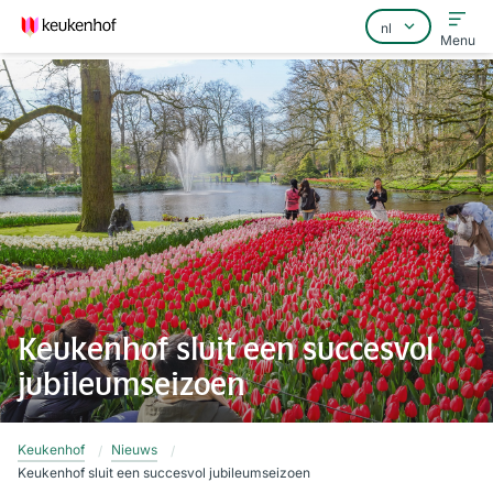
Menu
Home
Veelgestelde vragen
Contact
Keukenhof sluit een succesvol
jubileumseizoen
Keukenhof
Nieuws
Keukenhof sluit een succesvol jubileumseizoen