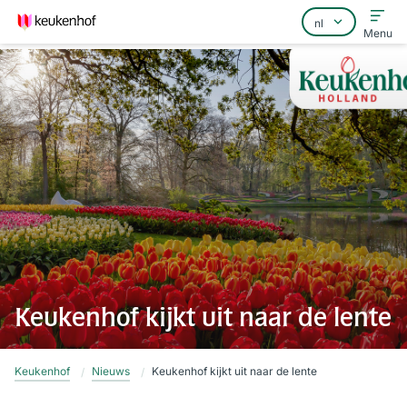
Menu
Home
Veelgestelde vragen
Contact
Keukenhof kijkt uit naar de lente
Keukenhof
Nieuws
Keukenhof kijkt uit naar de lente