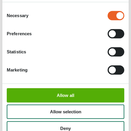
wereld. Waar in het voorjaar alle tulpen weer in bloei staan!
Consent
Bekijk hieronder hoe Keukenhof 2021 beleefde.
Necessary
Selection
Preferences
Statistics
Marketing
Allow all
Allow selection
Deny