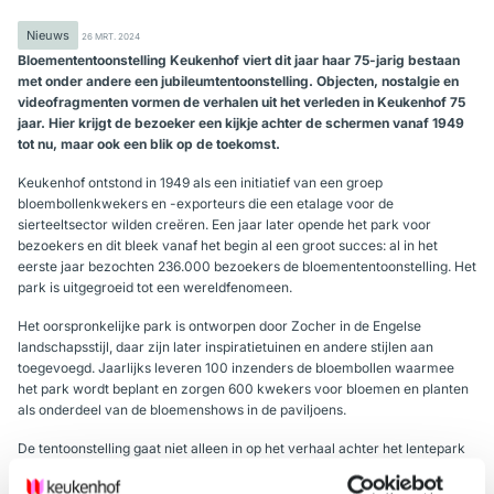
Nieuws
26 MRT. 2024
Bloemententoonstelling Keukenhof viert dit jaar haar 75-jarig bestaan
met onder andere een jubileumtentoonstelling. Objecten, nostalgie en
videofragmenten vormen de verhalen uit het verleden in Keukenhof 75
jaar. Hier krijgt de bezoeker een kijkje achter de schermen vanaf 1949
tot nu, maar ook een blik op de toekomst.
Keukenhof ontstond in 1949 als een initiatief van een groep
bloembollenkwekers en -exporteurs die een etalage voor de
sierteeltsector wilden creëren. Een jaar later opende het park voor
bezoekers en dit bleek vanaf het begin al een groot succes: al in het
eerste jaar bezochten 236.000 bezoekers de bloemententoonstelling. Het
park is uitgegroeid tot een wereldfenomeen.
Het oorspronkelijke park is ontworpen door Zocher in de Engelse
landschapsstijl, daar zijn later inspiratietuinen en andere stijlen aan
toegevoegd. Jaarlijks leveren 100 inzenders de bloembollen waarmee
het park wordt beplant en zorgen 600 kwekers voor bloemen en planten
als onderdeel van de bloemenshows in de paviljoens.
De tentoonstelling gaat niet alleen in op het verhaal achter het lentepark
door de jaren heen, maar vertelt ook het verhaal van het landgoed
Keukenhof met daarop het gelijknamige kasteel. Daarnaast is er