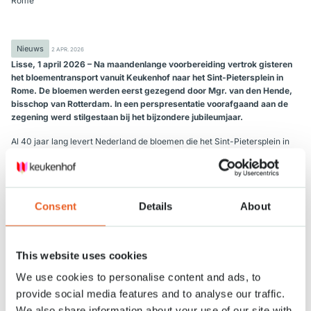
Rome
Nieuws
2 APR. 2026
Lisse, 1 april 2026 – Na maandenlange voorbereiding vertrok gisteren
het bloementransport vanuit Keukenhof naar het Sint-Pietersplein in
Rome. De bloemen werden eerst gezegend door Mgr. van den Hende,
bisschop van Rotterdam. In een perspresentatie voorafgaand aan de
zegening werd stilgestaan bij het bijzondere jubileumjaar.
Al 40 jaar lang levert Nederland de bloemen die het Sint-Pietersplein in
Rome sieren tijdens de jaarlijkse Paasviering. Tijdens het uitspreken van
het ‘Urbi et Orbi’, de zegen over de stad en wereld, kunnen kijkers van
over de hele wereld genieten van de Nederlandse bloemenpracht.
Ook dit jaar zit bloemsierkunstenaar Piet van den Burg achter het
Consent
Details
About
ontwerp van de bloemen. Dit doet hij samen met een team van
vrijwilligers en Nederlandse kwekers. Dit jaar staat het thema ’40 jaar
samen’ centraal. Met die gedachten in het hoofd zijn de bloemen voor het
This website uses cookies
schouwspel zorgvuldig geselecteerd.
We use cookies to personalise content and ads, to
De reis naar Rome wordt altijd nauwkeurig voorbereid. Koninklijke Van
provide social media features and to analyse our traffic.
der Slot is verantwoordelijk voor het vervoeren van de bloemen vanuit
Keukenhof naar Vaticaanstad. Dit gebeurt volgens een strakke planning
We also share information about your use of our site with