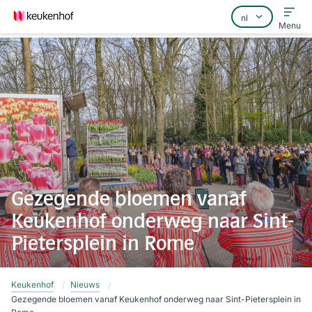
Menu
Home
Veelgestelde vragen
Contact
Gezegende bloemen vanaf
Keukenhof onderweg naar Sint-
Pietersplein in Rome
Keukenhof
Nieuws
Gezegende bloemen vanaf Keukenhof onderweg naar Sint-Pietersplein in