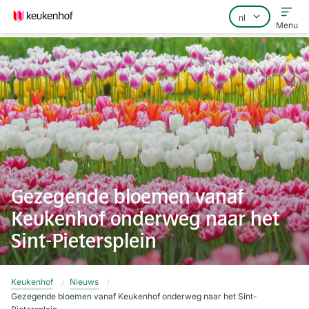
Menu
Home
Veelgestelde vragen
Contact
Gezegende bloemen vanaf
Keukenhof onderweg naar het
Sint-Pietersplein
Keukenhof
Nieuws
Gezegende bloemen vanaf Keukenhof onderweg naar het Sint-