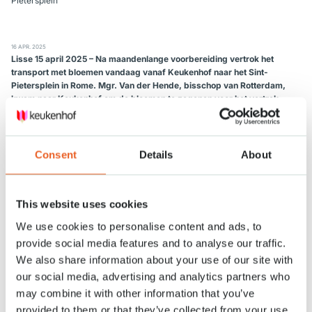
Pietersplein
16 APR. 2025
Lisse 15 april 2025 – Na maandenlange voorbereiding vertrok het
transport met bloemen vandaag vanaf Keukenhof naar het Sint-
Pietersplein in Rome. Mgr. Van der Hende, bisschop van Rotterdam,
kwam naar Keukenhof om de bloemen te zegenen voor het vertrek.
Sinds 1985 vormt de paasviering op het Sint-Pietersplein een prachtig
decor voor bloemen en planten van Nederlandse kwekers en handelaren.
Tijdens het uitspreken van het ‘Urbi et Orbi’, de zegen over de stad en
Consent
Details
About
wereld, kunnen kijkers wereldwijd genieten van de Nederlandse bloemen.
Bloemsierkunstenaar Piet van den Burg is de creatieve kracht achter dit
bijzondere project. De arrangeur verzorgt samen met een team van
This website uses cookies
vrijwilligers en Nederlandse kwekers het ontwerp van de bloemenpracht.
We use cookies to personalise content and ads, to
De kleuren uit het logo van het heilig jaar 2025 komen mooi terug in dit
ontwerp.
provide social media features and to analyse our traffic.
We also share information about your use of our site with
Aan deze jaarlijkse reis naar Rome gaat een zorgvuldige voorbereiding
our social media, advertising and analytics partners who
vooraf. Koninklijke van der Slot is verantwoordelijk voor het vervoeren
may combine it with other information that you’ve
van de bloemen vanuit Keukenhof naar Vaticaanstad. Dit gebeurt via een
nauwkeurig proces, zodat alle bloemen en benodigde materialen op tijd
provided to them or that they’ve collected from your use