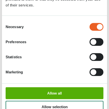
beschikbaar zijn voor het creëren van de bloemenzee op het Sint-
of their services.
Pieterplein.
De Nederlandse sierteeltsector levert op deze manier weer een kleurrijke
bijdrage aan de paasviering in Rome.
Consent
Necessary
Selection
Preferences
Statistics
Marketing
Allow all
Allow selection