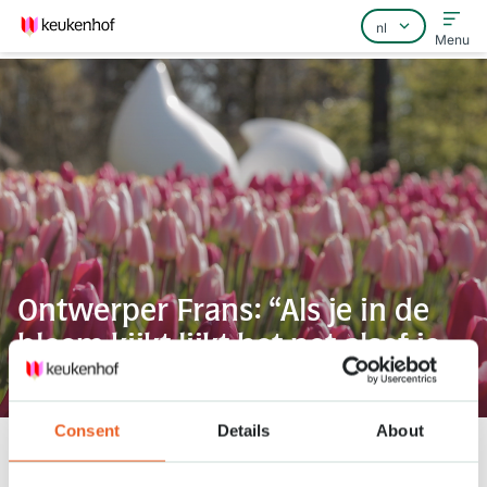
Menu
Home
Veelgestelde vragen
Contact
Ontwerper Frans: “Als je in de
bloem kijkt lijkt het net alsof je
parels ziet.”
Consent
Details
About
Keukenhof
Nieuws
Ontwerper Frans: “Als je in de bloem kijkt lijkt het net alsof je parels ziet.”