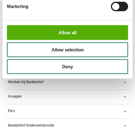
Marketing
Allow all
Adres
Openingstijden
Stationsweg 166A
18 maart - 9 mei 2027,
2161 AM Lisse
8:00 - 19:00 uur
Allow selection
Entree sluit 18:15 uur
Deny
Over Keukenhof
Werken bij Keukenhof
Groepen
Pers
Keukenhof Ondernemerssite