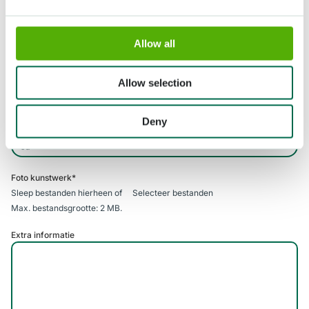
Voer een getal kleiner dan of gelijk aan
3
in.
Allow all
Gewicht kunstwerk (in kg)
*
Allow selection
Voer een getal kleiner dan of gelijk aan
100
in.
Grondverankering
*
Deny
max. 30 cm diep
Foto kunstwerk
*
Sleep bestanden hierheen of
Selecteer bestanden
Max. bestandsgrootte: 2 MB.
Extra informatie