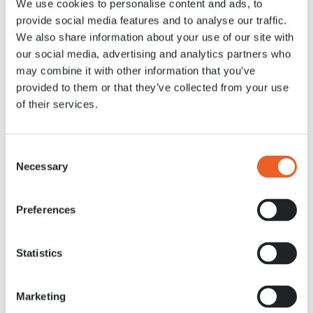
We use cookies to personalise content and ads, to
provide social media features and to analyse our traffic.
We also share information about your use of our site with
E-mailadres
*
our social media, advertising and analytics partners who
may combine it with other information that you’ve
provided to them or that they’ve collected from your use
of their services.
Website (optioneel)
Consent
Necessary
Naam kunstwerk
*
Selection
Preferences
Materiaal
*
Statistics
Hoogte kunstwerk (in m)
*
Marketing