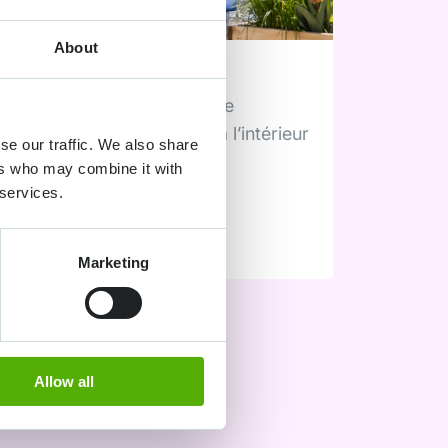
About
Venlo Kas
Café & pâtisserie
eur
Places assises à l’intérieur
se our traffic. We also share
rter
et à l’extérieur
ers who may combine it with
 services.
Lire plus
Marketing
Allow all