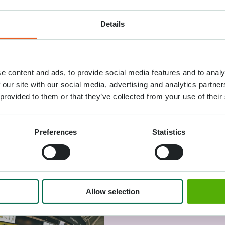
Details
oba's Kitchen
Pavillon Juliana
t-déjeuner, café,
Café, déjeuner et dîner
euner et dîner
Places assises à l’intéri
e content and ads, to provide social media features and to analy
ièrement végétariens et
et à l’extérieur, à empo
 our site with our social media, advertising and analytics partn
saison
 provided to them or that they’ve collected from your use of their
re plus
Lire plus
Preferences
Statistics
Allow selection