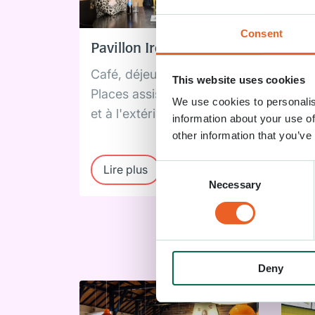
Consent
Pavillon Irene
Jac
Café, déjeuner et dîner
Peti
This website uses cookies
Places assises à l'intérieur
déj
We use cookies to personalis
et à l'extérieur
ent
information about your use of
de 
other information that you’ve
Consent
Lire plus
Li
Necessary
Selection
Deny