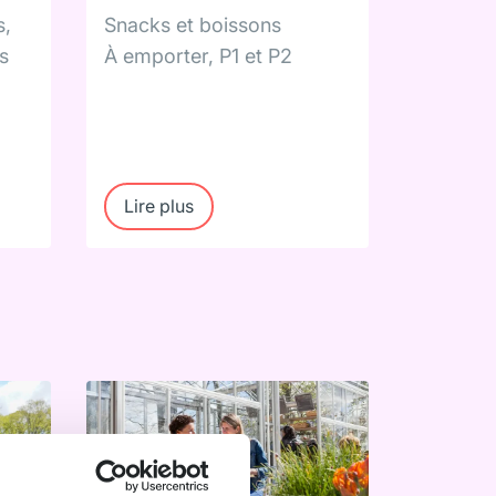
s,
Snacks et boissons
s
À emporter, P1 et P2
Lire plus