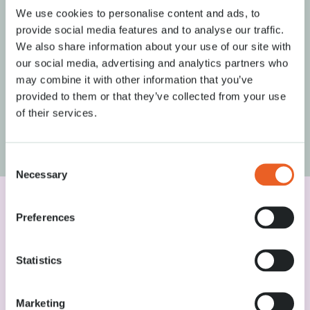
We use cookies to personalise content and ads, to
provide social media features and to analyse our traffic.
We also share information about your use of our site with
our social media, advertising and analytics partners who
Quand le Keukenhof est-il ouvert en 2027?
may combine it with other information that you’ve
provided to them or that they’ve collected from your use
Où les autocars peuvent-ils se garer?
of their services.
Plus foire aux questions
Consent
Necessary
Selection
Preferences
Statistics
Marketing