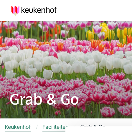
Grab & Go
Keukenhof
Faciliteiten
Grab & Go