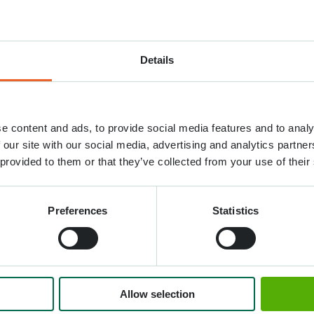
Details
ors de votre promenade dans le parc!
e content and ads, to provide social media features and to analy
ureux sur le pouce? Chez
 our site with our social media, advertising and analytics partn
es sandwichs et des en-
 provided to them or that they’ve collected from your use of their
s chips. Parfait pour une
 vos promenades!
Preferences
Statistics
Allow selection