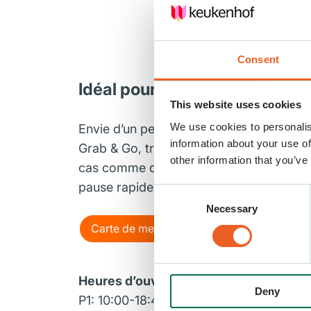
Consent
Idéal pour une halte rapide l
This website uses cookies
We use cookies to personalis
Envie d’un petit quelque chose de savo
information about your use of
Grab & Go, trouvez des gâteaux frais, d
other information that you’ve
cas comme des barres chocolatées et de
pause rapide ou pour emporter lors de
Consent
Necessary
Selection
Carte de menu
Voir sur le plan
Heures d’ouverture
Deny
P1: 10:00-18:45