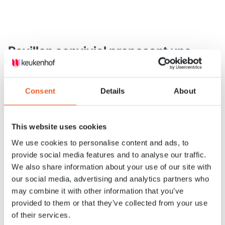
Pavillon convivial proposant une
large variété de plats issus des
cuisines internationales
Consent
Details
About
Commencez la journée avec un
yaourt onctueux et du granola, des
This website uses cookies
croissants frais ou un sandwich
rustique à l’omelette au fromage.
We use cookies to personalise content and ads, to
Pour le déjeuner, choisissez un
provide social media features and to analyse our traffic.
bowl de poulet épicé, des salades,
We also share information about your use of our site with
un bowl de bœuf oriental, des
our social media, advertising and analytics partners who
sandwichs ou un burrito végane.
Nous proposons un large
may combine it with other information that you’ve
assortiment de plats
provided to them or that they’ve collected from your use
internationaux. Pour les plus petits,
of their services.
un menu enfant est disponible