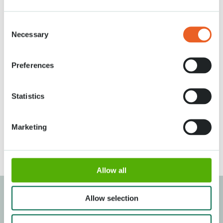
avec des frites et une croquette ou
un soufflé au fromage. Faites une
pause (à l’intérieur ou à l’extérieur)
Consent
ou poursuivez votre promenade
Necessary
Selection
avec une pâtisserie à emporter.
Carte de menu
Preferences
Voir sur le plan
Statistics
Heures d’ouverture du restaurant
Lundi – dimanche : 11:00 – 18:00
Marketing
Heures d’ouverture du coffee
corner
Lundi – dimanche : 08:00 – 18:45
Allow all
Foire aux questions
Allow selection