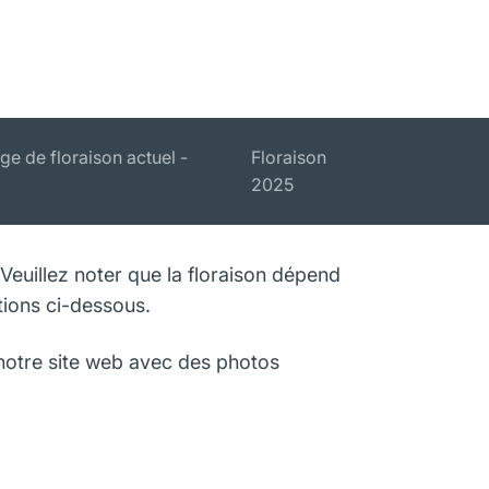
e de floraison actuel -
Floraison
2025
 Veuillez noter que la floraison dépend
tions ci-dessous.
r notre site web avec des photos