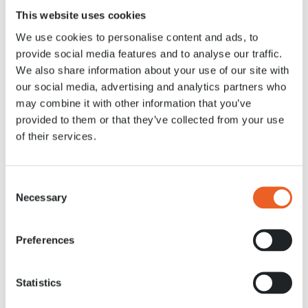
du tourisme et des fleurs aux Pays-Bas. Cent producteurs de bulbes
This website uses cookies
fournissent les bulbes à Keukenhof et six cents producteurs de fleurs
participent aux expositions florales.
We use cookies to personalise content and ads, to
provide social media features and to analyse our traffic.
Les bulbes à fleurs se plantent maintenant!
We also share information about your use of our site with
Celui ou celle qui désire un jardin ou un balcon coloré au printemps, doit
our social media, advertising and analytics partners who
se mettre à l’œuvre dès maintenant. Achetez vos bulbes à fleurs et
may combine it with other information that you’ve
plantez-les avant la mi-décembre. Vous pouvez les planter par couleur,
provided to them or that they’ve collected from your use
par variété, mais un beau mélange de couleurs et de variétés fonctionne
aussi très bien au printemps.
of their services.
Keukenhof est ouvert en 2021 du 20 mars au 9 mai inclus.
Consent
Necessary
Selection
Preferences
Statistics