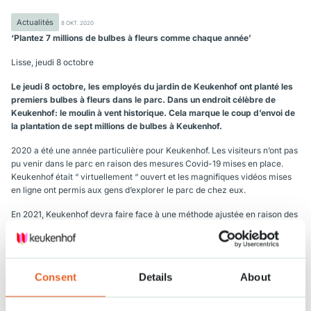
Actualités
8 OKT. 2020
‘Plantez 7 millions de bulbes à fleurs comme chaque année’
Lisse, jeudi 8 octobre
Le jeudi 8 octobre, les employés du jardin de Keukenhof ont planté les
premiers bulbes à fleurs dans le parc. Dans un endroit célèbre de
Keukenhof: le moulin à vent historique. Cela marque le coup d’envoi de
la plantation de sept millions de bulbes à Keukenhof.
2020 a été une année particulière pour Keukenhof. Les visiteurs n’ont pas
pu venir dans le parc en raison des mesures Covid-19 mises en place.
Keukenhof était “ virtuellement “ ouvert et les magnifiques vidéos mises
en ligne ont permis aux gens d’explorer le parc de chez eux.
En 2021, Keukenhof devra faire face à une méthode ajustée en raison des
mesures Corona. Le parc n’attend que 50% du nombre de visiteurs qui
ont visité Keukenhof en 2019.
Le 20 mars 2021, le parc d’exposition florale Keukenhof ouvrira ses
Consent
Details
About
e
portes aux visiteurs pour la 72
fois. Huit semaines plus tard, lors de la
clôture le 9 mai, 800000 visiteurs devraient avoir assisté à l’exposition
florale. Keukenhof apporte ainsi une contribution majeure aux secteurs