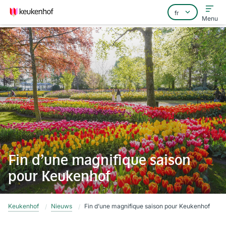
Menu
Home
Foire aux questions
Contact
Fin d’une magnifique saison
pour Keukenhof
Keukenhof
Nieuws
Fin d’une magnifique saison pour Keukenhof