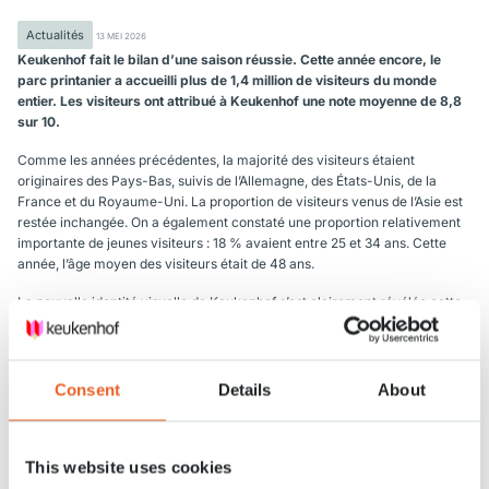
Actualités
13 MEI 2026
Keukenhof fait le bilan d’une saison réussie. Cette année encore, le
parc printanier a accueilli plus de 1,4 million de visiteurs du monde
entier. Les visiteurs ont attribué à Keukenhof une note moyenne de 8,8
sur 10.
Comme les années précédentes, la majorité des visiteurs étaient
originaires des Pays-Bas, suivis de l’Allemagne, des États-Unis, de la
France et du Royaume-Uni. La proportion de visiteurs venus de l’Asie est
restée inchangée. On a également constaté une proportion relativement
importante de jeunes visiteurs : 18 % avaient entre 25 et 34 ans. Cette
année, l’âge moyen des visiteurs était de 48 ans.
La nouvelle identité visuelle de Keukenhof s’est clairement révélée cette
année. Les visiteurs ont pu la découvrir dès leur arrivée au parc grâce au
nouveau logo apposé sur le bâtiment à l’entrée. D’autres éléments visuels,
tels que les drapeaux, la signalisation et l’aménagement des expositions
florales ont contribué à ce sentiment de renouveau, ce qui a eu un effet
Consent
Details
About
positif sur les ventes en boutiques et en restauration ainsi que sur
l’expérience des visiteurs.
L’une des principales nouveautés pour les visiteurs a été l’ouverture de la
This website uses cookies
toute nouvelle exposition d’orchidées dans le pavillon Juliana,