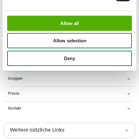
Allow all
Adresse
Öffnungszeiten
Stationsweg 166A
18. März - 9. Mai 2027,
Allow selection
2161 AM Lisse
8:00 - 19:00 Uhr
Einlass schließt um 18:15 Uhr
Deny
Über den Keukenhof
Gruppen
Presse
Kontakt
Weitere nützliche Links