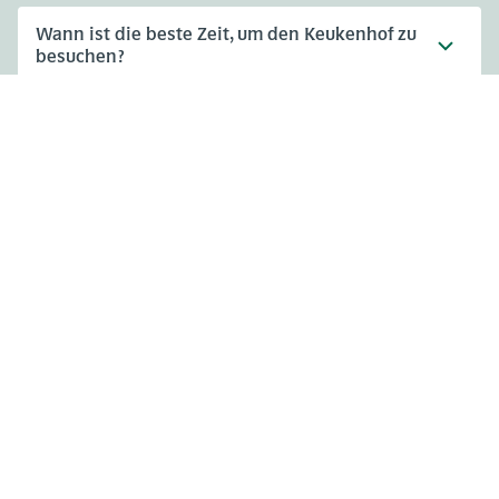
Wann ist die beste Zeit, um den Keukenhof zu
besuchen?
Häufig gestellte Fragen
Adresse
Öffnungszeiten
Stationsweg 166A
18. März - 9. Mai 2027,
2161 AM Lisse
8:00 - 19:00 Uhr
Einlass schließt um 18:15 Uhr
Über den Keukenhof