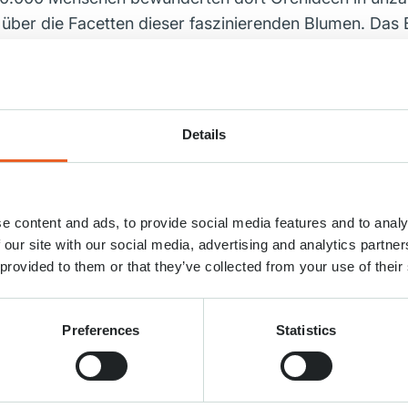
über die Facetten dieser faszinierenden Blumen. Das 
schem Konzept perfekt abgerundet.
efreiheit weiter ausgebaut. Dank der Kooperation mit
 mit dem Bus zum Keukenhof. Der Keukenhof will diese
Details
übrigens ganzjährig aus 50 festen Mitarbeitenden. In
erte Saisonkräfte an, die ein gemeinsames Ziel verfol
e content and ads, to provide social media features and to analy
bieten.
 our site with our social media, advertising and analytics partn
 provided to them or that they’ve collected from your use of their
hrerin des Keukenhofs, zieht ein erfreuliches Fazit: „W
ei herrlichem Frühlingswetter war es ein ganz besond
Gäste verzauberten. Wir warten schon voller Vorfreude
Preferences
Statistics
18. März bis zum 9. Mai geöffnet.