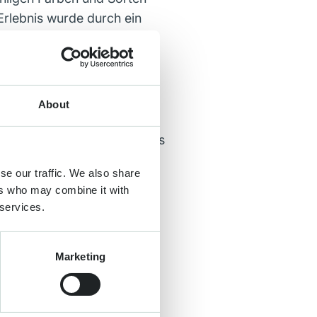
Erlebnis wurde durch ein
 verschiedenen Partnern
n Anteil in den nächsten
About
 der Öffnungszeit wuchs das
gten: jedem Gast ein
se our traffic. We also share
ers who may combine it with
 services.
ir blicken auf eine
eres Erlebnis mitzuerleben,
 auf die Saison 2027!“
Marketing