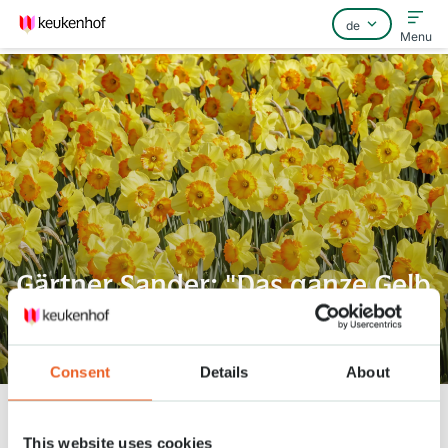
Menu
Home
Häufig gestellte Fragen
Kontakt
Gärtner Sander: "Das ganze Gelb
gibt mir wirklich ein
Frühlingsgefühl!"
Consent
Details
About
Keukenhof
Nieuws
Gärtner Sander: "Das ganze Gelb gibt mir wirklich ein Frühlingsgefühl!"
This website uses cookies