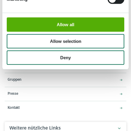
Allow all
Adresse
Öffnungszeiten
Stationsweg 166A
18. März - 9. Mai 2027,
Allow selection
2161 AM Lisse
8:00 - 19:00 Uhr
Einlass schließt um 18:15 Uhr
Deny
Über den Keukenhof
Gruppen
Presse
Kontakt
Weitere nützliche Links