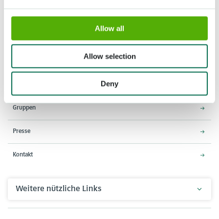
Allow all
Adresse
Öffnungszeiten
Stationsweg 166A
18. März - 9. Mai 2027,
2161 AM Lisse
8:00 - 19:00 Uhr
Allow selection
Einlass schließt um 18:15 Uhr
Deny
Über den Keukenhof
Gruppen
Presse
Kontakt
Weitere nützliche Links