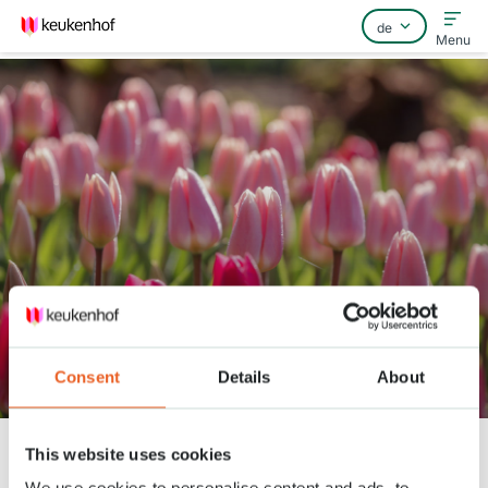
Menu
Home
Häufig gestellte Fragen
Kontakt
Keukenhof begrüßt neue
Consent
Details
About
Aussteller
Keukenhof
Nieuws
Keukenhof begrüßt neue Aussteller
This website uses cookies