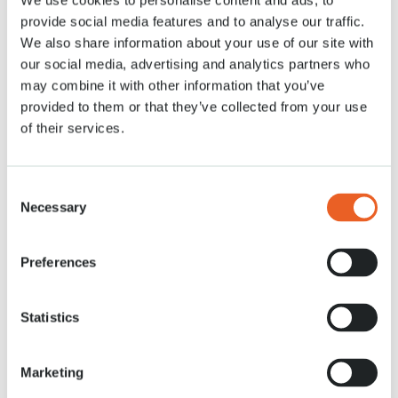
We use cookies to personalise content and ads, to
provide social media features and to analyse our traffic.
Nachrichten
1 SEP. 2021
We also share information about your use of our site with
our social media, advertising and analytics partners who
Im Keukenhof stellen 100 Blumenzwiebelzüchter ihr schönste Sortiment
may combine it with other information that you’ve
an Frühlingsblumenzwiebeln. Wir heißen G.P. Burger Flower Bulbs B.V.
provided to them or that they’ve collected from your use
von ‘t Zand NH, Bloomore (Klaas Schouten BV) aus Andijk und Stengs &
of their services.
Leijten aus Ens als neue Keukenhof-Aussteller. Die Cousins ​​Peter Leijten
und Jochem Stengs bauen ca. 100 Hektar Tulpen an, teils biologisch. GP
Burger und Bloomore sind seit Generationen im Geschäft und haben
große Leidenschaft und Expertise. Wir freuen uns auf eine gute
Consent
und erfolgreiche Zusammenarbeit!
Necessary
Selection
Preferences
Statistics
Marketing