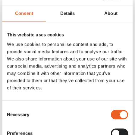
Nachrichten
22 FEB. 2022
Consent
Details
About
Leider hat der Sturm im Keukenhof Schäden angerichtet, mehrere
Bäume wurden gefällt. Jetzt, wo der Wind nachgelassen hat, können die
Bäume entfernt werden. Glücklicherweise hält sich der Schaden in
Grenzen und die Blumenbeete können vor der Eröffnung am 24. März
This website uses cookies
von den Gärtnern hergerichtet werden.
We use cookies to personalise content and ads, to
provide social media features and to analyse our traffic.
We also share information about your use of our site with
our social media, advertising and analytics partners who
may combine it with other information that you’ve
provided to them or that they’ve collected from your use
of their services.
Consent
Necessary
Selection
Preferences