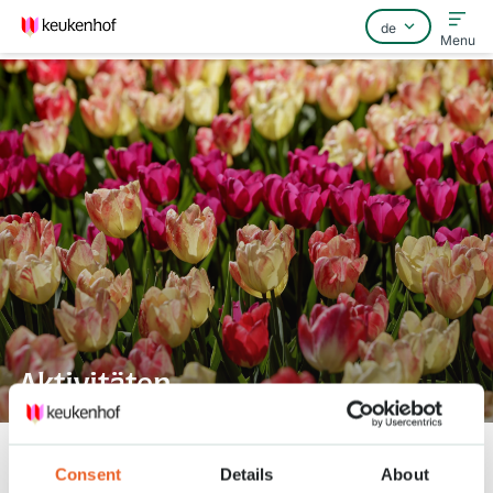
Menu
Home
Häufig gestellte Fragen
Kontakt
Aktivitäten
Keukenhof
Einrichtungen
Aktivitäten
Consent
Details
About