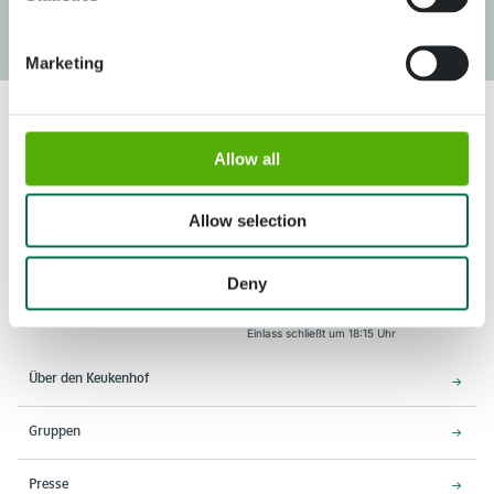
Marketing
Allow all
Allow selection
Adresse
Öffnungszeiten
Deny
Stationsweg 166A
18. März - 9. Mai 2027,
2161 AM Lisse
8:00 - 19:00 Uhr
Einlass schließt um 18:15 Uhr
Über den Keukenhof
Gruppen
Presse